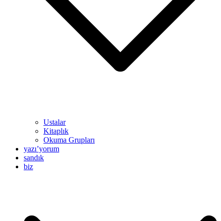
Ustalar
Kitaplık
Okuma Grupları
yazı’yorum
sandık
biz