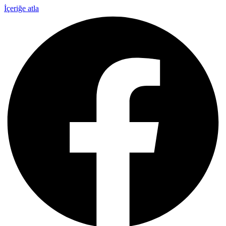
İçeriğe atla