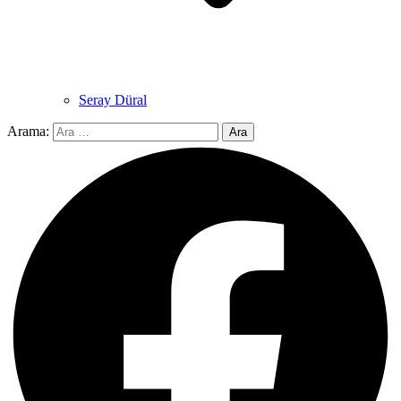
Seray Düral
Arama: